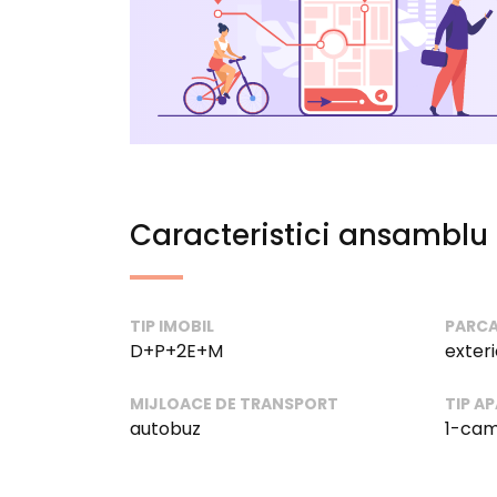
Caracteristici ansamblu
TIP IMOBIL
PARCA
D+P+2E+M
exter
MIJLOACE DE TRANSPORT
TIP A
autobuz
1-cam