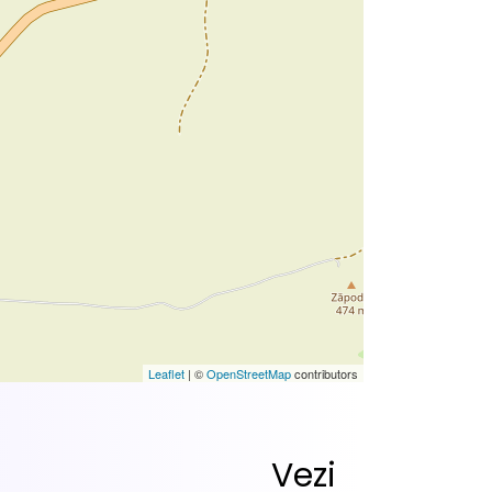
Leaflet
| ©
OpenStreetMap
contributors
Vezi