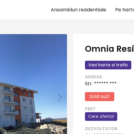
Ansambluri rezidentiale
Pe hart
Omnia Resi
Vezi harta si trafic
ADRESA
Str. ****** ***
Sold out!
PRET
Cere oferta!
DEZVOLTATOR