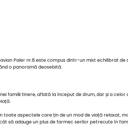
vian Paler nr.8 este compus dintr-un mixt echilibrat de 
ând o panoramă deosebită.
 familii tinere, aflată la început de drum, dar și a celor
viață.
m toate aspectele care țin de un mod de viață relaxat, mo
t să adauge un plus de farmec serilor petrecute în famili