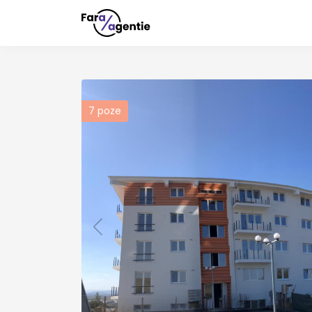
7
poze