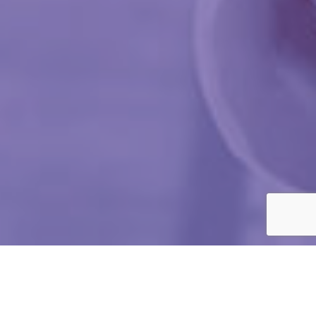
Despre FaraAgentie au